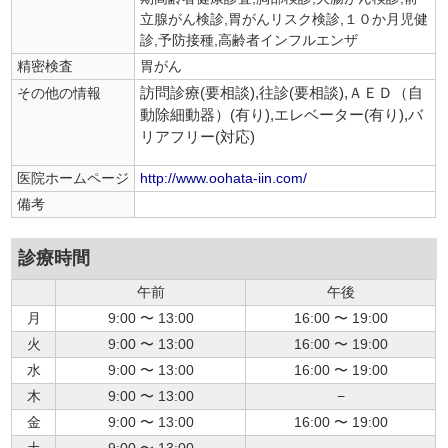
立腺がん検診,胃がんリスク検診,１０か月児健
診,予防接種,高齢者インフルエンザ
精密検査
胃がん
訪問診療(要相談),往診(要相談),ＡＥＤ（自
その他の情報
動除細動器）(有り),エレベーター(有り),バ
リアフリー(対応)
医院ホームページ
http://www.oohata-iin.com/
備考
診療時間
午前
午後
月
9:00 〜 13:00
16:00 〜 19:00
火
9:00 〜 13:00
16:00 〜 19:00
水
9:00 〜 13:00
16:00 〜 19:00
木
9:00 〜 13:00
−
金
9:00 〜 13:00
16:00 〜 19:00