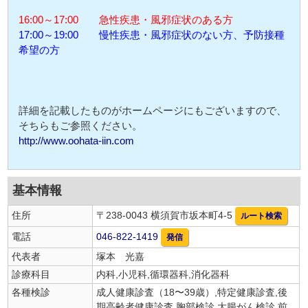
16:00～17:00 急性疾患・風邪症状のある方
17:00～19:00 慢性疾患・風邪症状のない方、予防接種
希望の方
詳細を記載したものがホームページにもございますので、
そちらもご参照ください。
http://www.oohata-iin.com
基本情報
住所
〒238-0043 横須賀市坂本町4-5
ルート検索
電話
046-822-1419
発信
代表者
塚本 光嘉
診療科目
内科,小児科,循環器科,消化器科
各種検診
成人健康診査（18〜39歳）,特定健康診査,後
期高齢者健康診査,胸部検診,大腸がん検診,前