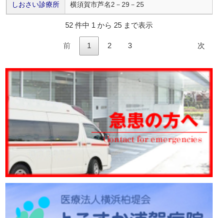
しおさい診療所
横須賀市芦名2－29－25
52 件中 1 から 25 まで表示
前
1
2
3
次