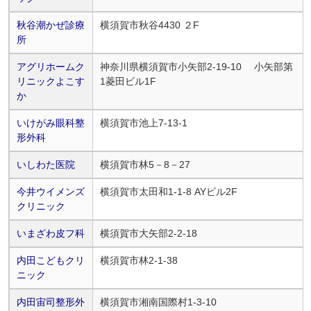
秋谷潮かぜ診療
横須賀市秋谷4430 ２F
所
アグリホームク
神奈川県横須賀市小矢部2-19-10 小矢部第
リニックよこす
1菱田ビル1F
か
いけがみ眼科整
横須賀市池上7-13-1
形外科
いしわた医院
横須賀市林5－8－27
今井ウイメンズ
横須賀市太田和1-1-8 AYビル2F
クリニック
いまざわ皮フ科
横須賀市大矢部2-2-18
内田こどもクリ
横須賀市林2-1-38
ニック
内田宙司整形外
横須賀市湘南国際村1-3-10