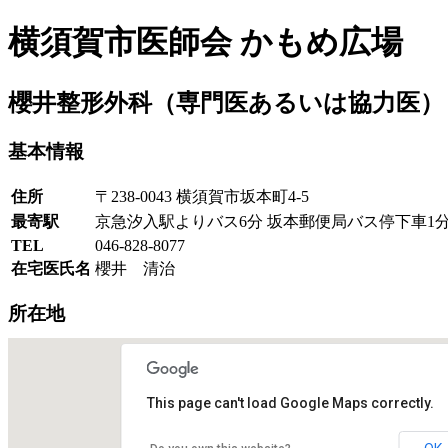
横須賀市医師会 かもめ広場
櫻井整形外科
（専門医あるいは協力医）
基本情報
住所
〒238-0043 横須賀市坂本町4-5
最寄駅
京急汐入駅よりバス6分 坂本郵便局バス停下車1
TEL
046-828-8077
在宅医氏名
櫻井 清治
所在地
This page can't load Google Maps correctly.